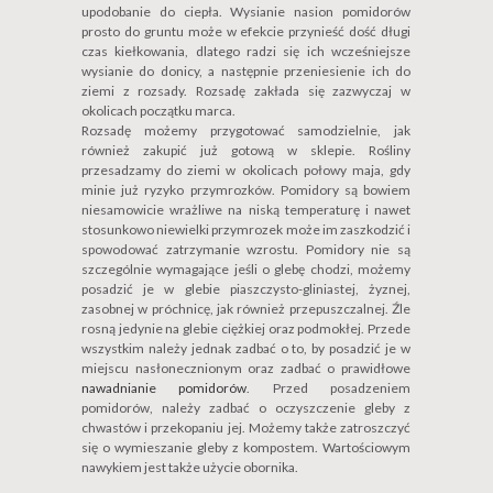
upodobanie do ciepła. Wysianie nasion pomidorów
prosto do gruntu może w efekcie przynieść dość długi
czas kiełkowania, dlatego radzi się ich wcześniejsze
wysianie do donicy, a następnie przeniesienie ich do
ziemi z rozsady. Rozsadę zakłada się zazwyczaj w
okolicach początku marca.
Rozsadę możemy przygotować samodzielnie, jak
również zakupić już gotową w sklepie. Rośliny
przesadzamy do ziemi w okolicach połowy maja, gdy
minie już ryzyko przymrozków. Pomidory są bowiem
niesamowicie wrażliwe na niską temperaturę i nawet
stosunkowo niewielki przymrozek może im zaszkodzić i
spowodować zatrzymanie wzrostu. Pomidory nie są
szczególnie wymagające jeśli o glebę chodzi, możemy
posadzić je w glebie piaszczysto-gliniastej, żyznej,
zasobnej w próchnicę, jak również przepuszczalnej. Źle
rosną jedynie na glebie ciężkiej oraz podmokłej. Przede
wszystkim należy jednak zadbać o to, by posadzić je w
miejscu nasłonecznionym oraz zadbać o prawidłowe
nawadnianie pomidorów
. Przed posadzeniem
pomidorów, należy zadbać o oczyszczenie gleby z
chwastów i przekopaniu jej. Możemy także zatroszczyć
się o wymieszanie gleby z kompostem. Wartościowym
nawykiem jest także użycie obornika.