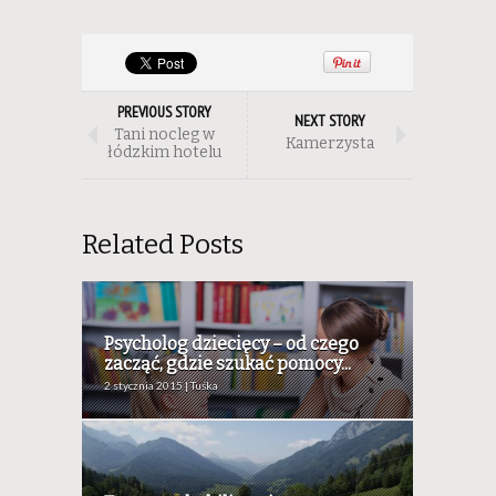
PREVIOUS STORY
NEXT STORY
Tani nocleg w
Kamerzysta
łódzkim hotelu
Related Posts
Psycholog dziecięcy – od czego
zacząć, gdzie szukać pomocy...
2 stycznia 2015 | Tuśka