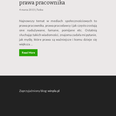
prawa pracownika
4 marca 2015 |
Tuśka
Najnowszy temat w mediach społecznościowych to
prawa pracownika, prawa pracodawcy i jak często zostają
one nadużywane, łamane, pomijane etc. Ostatnią
słuchając takich wiadomości, znajoma zadała mi pytanie,
jak myślę, które prawa są ważniejsze i komu dzieje się
większa …
Read More
Zaprzyjaźniony blog:
winpla.pl