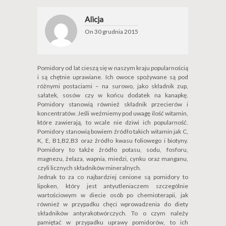
Alicja
On
30 grudnia 2015
Pomidory od lat cieszą się w naszym kraju popularnością
i są chętnie uprawiane. Ich owoce spożywane są pod
różnymi postaciami – na surowo, jako składnik zup,
sałatek, sosów czy w końcu dodatek na kanapkę.
Pomidory stanowią również składnik przecierów i
koncentratów. Jeśli weźmiemy pod uwagę ilość witamin,
które zawierają, to wcale nie dziwi ich popularność.
Pomidory stanowią bowiem źródło takich witamin jak C,
K, E, B1,B2,B3 oraz źródło kwasu foliowego i biotyny.
Pomidory to także źródło potasu, sodu, fosforu,
magnezu, żelaza, wapnia, miedzi, cynku oraz manganu,
czyli licznych składników mineralnych.
Jednak to za co najbardziej cenione są pomidory to
lipoken, który jest antyutleniaczem szczególnie
wartościowym w diecie osób po chemioterapii, jak
również w przypadku chęci wprowadzenia do diety
składników antyrakotwórczych. To o czym należy
pamiętać w przypadku uprawy pomidorów, to ich