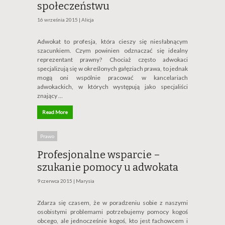
społeczeństwu
16 września 2015 |
Alicja
Adwokat to profesja, która cieszy się niesłabnącym
szacunkiem. Czym powinien odznaczać się idealny
reprezentant prawny? Chociaż często adwokaci
specjalizują się w określonych gałęziach prawa, to jednak
mogą oni wspólnie pracować w kancelariach
adwokackich, w których występują jako specjaliści
znający …
Read More
Prawo
Profesjonalne wsparcie –
szukanie pomocy u adwokata
9 czerwca 2015 |
Marysia
Zdarza się czasem, że w poradzeniu sobie z naszymi
osobistymi problemami potrzebujemy pomocy kogoś
obcego, ale jednocześnie kogoś, kto jest fachowcem i