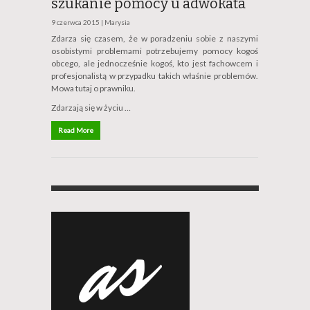
szukanie pomocy u adwokata
9 czerwca 2015 |
Marysia
Zdarza się czasem, że w poradzeniu sobie z naszymi
osobistymi problemami potrzebujemy pomocy kogoś
obcego, ale jednocześnie kogoś, kto jest fachowcem i
profesjonalistą w przypadku takich właśnie problemów.
Mowa tutaj o prawniku.
Zdarzają się w życiu …
Read More