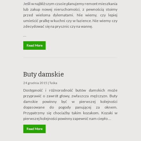
Jeśli w najbliższym czasie planujemy remont mieszkania
lub zakup nowej nieruchomości, z pewnością stoimy
przed wieloma dylematami. Nie wiemy, czy lepiej
umieścić pralkę w kuchni czy w łazience. Nie wiemy czy
zdecydować się na prysznic czy na wannę.
…
Read More
Buty damskie
24 grudnia 2015 |
Tuśka
Dostępność i różnorodność butów damskich może
przyprawić o zawrót głowy, zwłaszcza mężczyzn. Buty
damskie powinny być w pierwszej kolejności
dopasowane do pogody panującej za oknem.
Przypatrzmy się chociażby takim kozakom. Kozaki w
pierwszej kolejności powinny zapewnić nam ciepło …
Read More