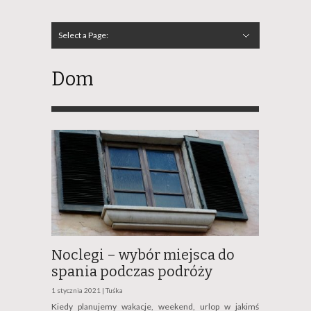
Select a Page:
Hide Navigation
Szkolenia
Budownictwo
Dom
Ogród
Reklama
Zdrowie
Noclegi
Prawo
Katalog
Dom
Noclegi – wybór miejsca do
spania podczas podróży
1 stycznia 2021 |
Tuśka
Kiedy planujemy wakacje, weekend, urlop w jakimś