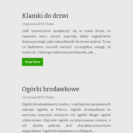
Klamki do drzwi
24 grudnia 2015 |
Tuśka
Jeśli zamierzacie zaopatrzyć się w nowe drzwi, to
zapewne wasz umysł zaprząta także zagadnienie
dotyczące tego, jaki rodzaj klamki do drzwi wybrać. To na
co będziemy musieli zwrócić szczególną uwagę, to
materiał, z którego wykonana jest klamka, jak …
Read More
Ogórki brodawkowe
12 czerwca 2015 |
Tuśka
Ogórki brodawkowe to jedna z najchętniej uprawianych
odmian ogórka w Polsce. Ogórki brodawkowe to
warzywa znacznie mniejsze niż ogórki długie ogórki
szklarniowe. Dojrzałe ogórki są intensywnie zielone, a
ich skórka pokryta jest charakterystycznymi
wypustkami. Ogórki brodawkowe w sklepach …