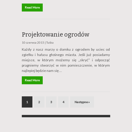
Read More
Projektowanie ogrodów
10 czerwca 2015 |
Tuśka
Każdy z nasz marzy o domku z ogrodem by uciec od
zgiełku i hałasu głośnego miasta. Jeśli już posiadamy
miejsce, w którym możemy się „skryć” i odpocząć
pragniemy stworzyć w nim pomieszczenie, w którym
najlepiej będzie nam się …
Read More
1
2
3
4
Następne »