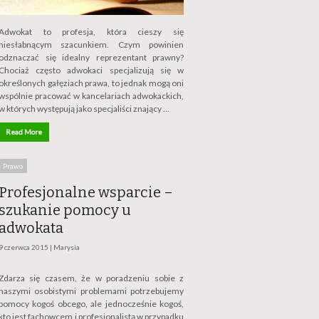
Adwokat to profesja, która cieszy się
niesłabnącym szacunkiem. Czym powinien
odznaczać się idealny reprezentant prawny?
Chociaż często adwokaci specjalizują się w
określonych gałęziach prawa, to jednak mogą oni
wspólnie pracować w kancelariach adwokackich,
w których występują jako specjaliści znający …
Read More
Prawo
Profesjonalne wsparcie –
szukanie pomocy u
adwokata
9 czerwca 2015 |
Marysia
Zdarza się czasem, że w poradzeniu sobie z
naszymi osobistymi problemami potrzebujemy
pomocy kogoś obcego, ale jednocześnie kogoś,
kto jest fachowcem i profesjonalistą w przypadku