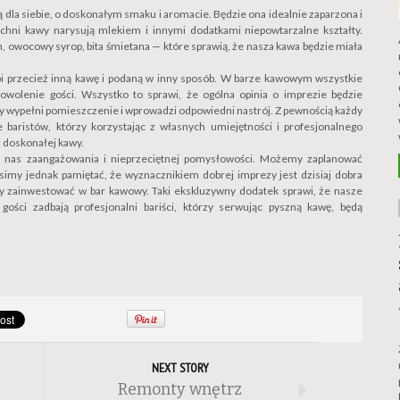
dla siebie, o doskonałym smaku i aromacie. Będzie ona idealnie zaparzona i
zchni kawy narysują mlekiem i innymi dodatkami niepowtarzalne kształty.
owocowy syrop, bita śmietana — które sprawią, że nasza kawa będzie miała
bi przecież inną kawę i podaną w inny sposób. W barze kawowym wszystkie
owolenie gości. Wszystko to sprawi, że ogólna opinia o imprezie będzie
wy wypełni pomieszczenie i wprowadzi odpowiedni nastrój. Z pewnością każdy
baristów, którzy korzystając z własnych umiejętności i profesjonalnego
i doskonałej kawy.
od nas zaangażowania i nieprzeciętnej pomysłowości. Możemy zaplanować
usimy jednak pamiętać, że wyznacznikiem dobrej imprezy jest dzisiaj dobra
my zainwestować w bar kawowy. Taki ekskluzywny dodatek sprawi, że nasze
ości zadbają profesjonalni bariści, którzy serwując pyszną kawę, będą
NEXT STORY
Remonty wnętrz