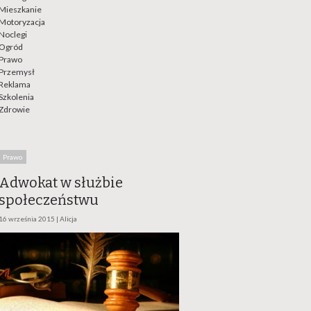
Mieszkanie
Motoryzacja
Noclegi
Ogród
Prawo
Przemysł
Reklama
Szkolenia
Zdrowie
Prawo
Adwokat w służbie
społeczeństwu
16 września 2015 |
Alicja