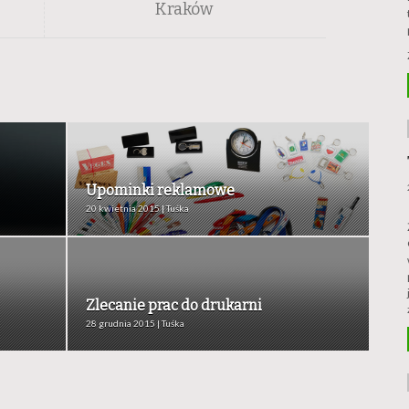
Kraków
Upominki reklamowe
20 kwietnia 2015 | Tuśka
Zlecanie prac do drukarni
28 grudnia 2015 | Tuśka