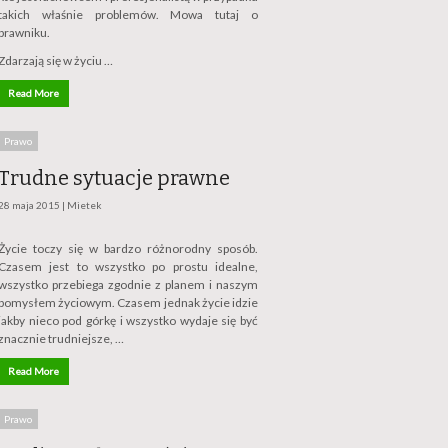
takich właśnie problemów. Mowa tutaj o
prawniku.
Zdarzają się w życiu …
Read More
Prawo
Trudne sytuacje prawne
28 maja 2015 |
Mietek
Życie toczy się w bardzo różnorodny sposób.
Czasem jest to wszystko po prostu idealne,
wszystko przebiega zgodnie z planem i naszym
pomysłem życiowym. Czasem jednak życie idzie
jakby nieco pod górkę i wszystko wydaje się być
znacznie trudniejsze, …
Read More
Prawo