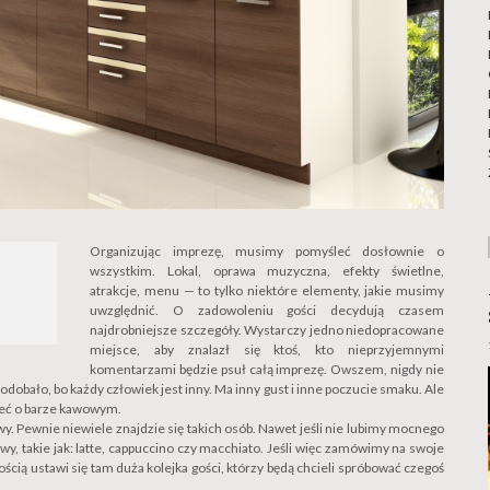
Organizując imprezę, musimy pomyśleć dosłownie o
wszystkim. Lokal, oprawa muzyczna, efekty świetlne,
atrakcje, menu — to tylko niektóre elementy, jakie musimy
uwzględnić. O zadowoleniu gości decydują czasem
najdrobniejsze szczegóły. Wystarczy jedno niedopracowane
miejsce, aby znalazł się ktoś, kto nieprzyjemnymi
komentarzami będzie psuł całą imprezę. Owszem, nigdy nie
podobało, bo każdy człowiek jest inny. Ma inny gust i inne poczucie smaku. Ale
leć o barze kawowym.
awy. Pewnie niewiele znajdzie się takich osób. Nawet jeśli nie lubimy mocnego
y, takie jak: latte, cappuccino czy macchiato. Jeśli więc zamówimy na swoje
cią ustawi się tam duża kolejka gości, którzy będą chcieli spróbować czegoś