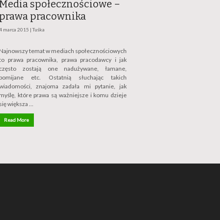
Media społecznościowe –
prawa pracownika
4 marca 2015 |
Tuśka
Najnowszy temat w mediach społecznościowych
to prawa pracownika, prawa pracodawcy i jak
często zostają one nadużywane, łamane,
pomijane etc. Ostatnią słuchając takich
wiadomości, znajoma zadała mi pytanie, jak
myślę, które prawa są ważniejsze i komu dzieje
się większa …
Read More