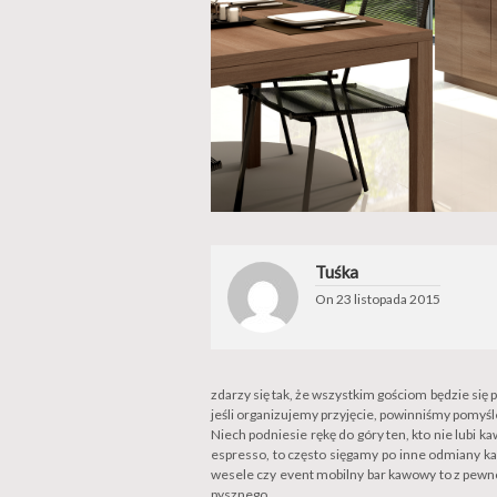
Tuśka
On
23 listopada 2015
zdarzy się tak, że wszystkim gościom będzie się 
jeśli organizujemy przyjęcie, powinniśmy pomyś
Niech podniesie rękę do góry ten, kto nie lubi k
espresso, to często sięgamy po inne odmiany kaw
wesele czy event mobilny bar kawowy to z pewnoś
pysznego.