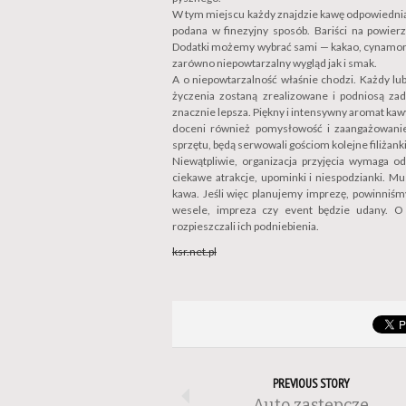
W tym miejscu każdy znajdzie kawę odpowiednią 
podana w finezyjny sposób. Bariści na powier
Dodatki możemy wybrać sami — kakao, cynamon, 
zarówno niepowtarzalny wygląd jak i smak.
A o niepowtarzalność właśnie chodzi. Każdy lu
życzenia zostaną zrealizowane i podniosą zad
znacznie lepsza. Piękny i intensywny aromat ka
doceni również pomysłowość i zaangażowanie 
sprzętu, będą serwowali gościom kolejne filiżank
Niewątpliwie, organizacja przyjęcia wymaga 
ciekawe atrakcje, upominki i niespodzianki. M
kawa. Jeśli więc planujemy imprezę, powinniś
wesele, impreza czy event będzie udany. O g
rozpieszczali ich podniebienia.
ksr.net.pl
PREVIOUS STORY
Auto zastępcze