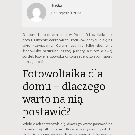
Tuśka
On
9 stycznia 2023
Od paru lat popularna jest w Polsce fotowoltaika dla
domu. Obecnie coraz więcej rodaków decyduje się na
takie rozwiązanie. Celem jest nie tylko dbanie o
środowisko naturalne naszej planety, ale też o swój
portfel, bowiem fotowoltaika to przede wszystkim spora
oszczędność.
Fotowoltaika dla
domu – dlaczego
warto na nią
postawić?
Wiele osób zastanawia się, dlaczego warto postawić na
fotowoltaikę dla domu. Przede wszystkim jest to
ekologiczny sposób pozyskiwania energii elektrycznej.