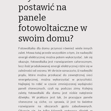
postawić na
panele
fotowoltaiczne w
swoim domu?
Fotowoltaika dla domu przynosi również wiele innych
zalet. Mowa tutaj przede wszystkim o tym, że nadwyżki
energii elektrycznej można potem wykorzystać. Jak się
okazuje, fotowoltaika jest rozwiązaniem całorocznym,
lecz ilość produkowanej energii elektrycznej różni się w
zależności od sezonu. W skrócie oznacza to, iż nadwyżki
prądu, które można przekazać do zewnętrznej sieci
energetycznej, można wykorzystać w przyszłości.
Najlepiej to robić w czasie zmniejszonej wydajności
paneli słonecznych, czyli np. podczas zimy. Kolejną
zaletą fotowoltaiki dla domu jest niskie natężenie
dźwięku. W praktyce jest tak, że pracujące panele
słoneczne są ciche, co sprawia, iż jest to świetne
rozwiązanie na obszarach gęsto zabudowanych.
Okazuje się, że tylko falownik wytwarza dźwięk w