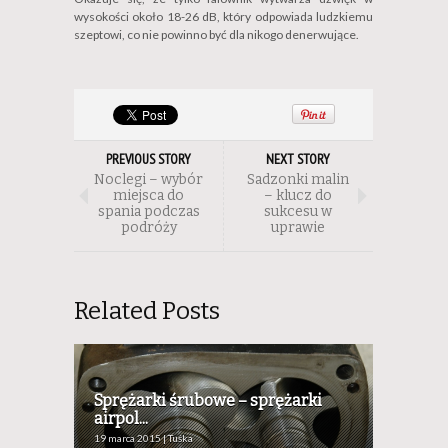
wysokości około 18-26 dB, który odpowiada ludzkiemu
szeptowi, co nie powinno być dla nikogo denerwujące.
PREVIOUS STORY
NEXT STORY
Noclegi – wybór
Sadzonki malin
miejsca do
– klucz do
spania podczas
sukcesu w
podróży
uprawie
Related Posts
Sprężarki śrubowe – sprężarki
airpol...
19 marca 2015 | Tuśka