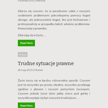
9 czerwca 2015 |
Marysia
Zdarza się czasem, że w poradzeniu sobie z naszymi
osobistymi problemami potrzebujemy pomocy kogoś
obcego, ale jednocześnie kogoś, kto jest fachowcem i
profesjonalistą w przypadku takich właśnie problemów.
Mowa tutaj o prawniku.
Zdarzają się w życiu …
Read More
Prawo
Trudne sytuacje prawne
28 maja 2015 |
Mietek
Życie toczy się w bardzo różnorodny sposób. Czasem
jest to wszystko po prostu idealne, wszystko przebiega
zgodnie z planem i naszym pomysłem życiowym.
Czasem jednak życie idzie jakby nieco pod górkę i
wszystko wydaje się być znacznie trudniejsze, …
Read More