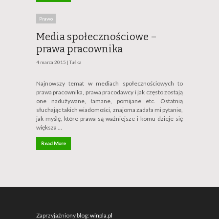
Prawo
Media społecznościowe –
prawa pracownika
4 marca 2015 |
Tuśka
Najnowszy temat w mediach społecznościowych to
prawa pracownika, prawa pracodawcy i jak często zostają
one nadużywane, łamane, pomijane etc. Ostatnią
słuchając takich wiadomości, znajoma zadała mi pytanie,
jak myślę, które prawa są ważniejsze i komu dzieje się
większa …
Read More
Zaprzyjaźniony blog:
winpla.pl