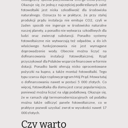
Okazuje się, że jedną z najczęściej podkreślanych zalet
fotowoltaiki jest niska szkodliwość dla środowiska
naturalnego. Oznacza to w praktyce, że przy stałej
produkcji prądu instalacja nie emituje CO2, czyli w
żaden sposób nie ingeruje w środowisko naturalne
naszej planety, a ponadto nie wytwarza szkodliwych dla
ludzi oraz zwierząt substancji. Ponadto systemy
fotowoltaiczne nie wytwarzają też odpadów, a do ich
właściwego funkcjonowania nie jest wymagane
doprowadzenie wody. Obecnie można liczyć na
dofinansowania instalacji fotowoltaicznej. Rząd
przyszykował dla Polaków wsparcie finansowe w formie
dotacji. Ponadto banki oferują nisko oprocentowane
pożyczki na kupno, a także montaż fotowoltaiki. Tego
typu szansa daje rządowy program Mój Prąd. Mowa tutaj
o dofinansowaniu nawet w postaci 5 000 złotych. Co
więcej, fotowoltaika dla domu jest coraz popularniejsza,
ponieważ można liczyć na ulgę podatkową. Okazuje się,
że w ramach ulgi termomodernizacyjnych od podatku
można także odliczyć panele fotowoltaiczne, co w
praktyce pozwoli uzyskać zwrot w wysokości nawet 17
000 złotych.
Czy warto