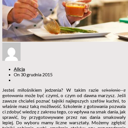
Alicja
On
30 grudnia 2015
Jesteś miłośnikiem jedzenia? W takim razie
szkolenie z
gotowania
może być czymś, o czym od dawna marzysz. Jeśli
zawsze chciałeś poznać tajniki najlepszych szefów kuchni, to
właśnie masz taką możliwość. Szkolenie z gotowania pozwala
ci zdobyć wiedzę z zakresu tego, co wpływa na smak dania, jak
sprawić, by przygotowywane przez nas dania smakowały
lepiej. Do wyboru mamy liczne warsztaty. Możemy zgłębić
tajniki robienia sushi, smażenia steków czy przyrządzania