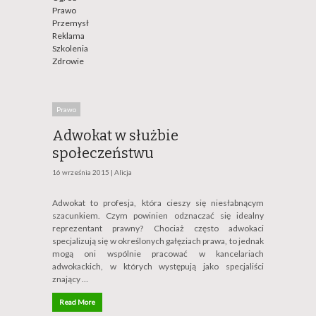
Prawo
Przemysł
Reklama
Szkolenia
Zdrowie
Prawo
Adwokat w służbie
społeczeństwu
16 września 2015 |
Alicja
Adwokat to profesja, która cieszy się niesłabnącym
szacunkiem. Czym powinien odznaczać się idealny
reprezentant prawny? Chociaż często adwokaci
specjalizują się w określonych gałęziach prawa, to jednak
mogą oni wspólnie pracować w kancelariach
adwokackich, w których występują jako specjaliści
znający …
Read More