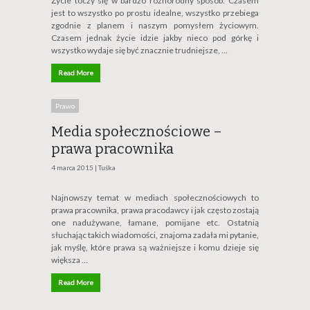
Życie toczy się w bardzo różnorodny sposób. Czasem
jest to wszystko po prostu idealne, wszystko przebiega
zgodnie z planem i naszym pomysłem życiowym.
Czasem jednak życie idzie jakby nieco pod górkę i
wszystko wydaje się być znacznie trudniejsze, …
Read More
Prawo
Media społecznościowe –
prawa pracownika
4 marca 2015 |
Tuśka
Najnowszy temat w mediach społecznościowych to
prawa pracownika, prawa pracodawcy i jak często zostają
one nadużywane, łamane, pomijane etc. Ostatnią
słuchając takich wiadomości, znajoma zadała mi pytanie,
jak myślę, które prawa są ważniejsze i komu dzieje się
większa …
Read More