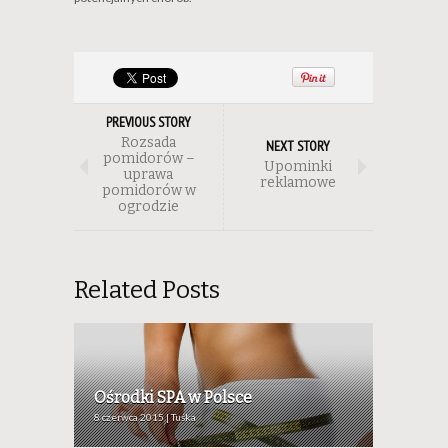
PREVIOUS STORY
Rozsada
NEXT STORY
pomidorów –
Upominki
uprawa
reklamowe
pomidorów w
ogrodzie
Related Posts
Ośrodki SPA w Polsce
8 czerwca 2015 | Tuśka