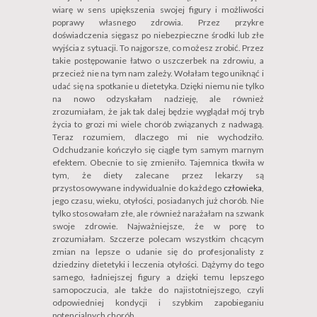
wiarę w sens upiększenia swojej figury i możliwości
poprawy własnego zdrowia. Przez przykre
doświadczenia sięgasz po niebezpieczne środki lub złe
wyjścia z sytuacji. To najgorsze, co możesz zrobić. Przez
takie postępowanie łatwo o uszczerbek na zdrowiu, a
przecież nie na tym nam zależy. Wołałam tego uniknąć i
udać się na spotkanie u dietetyka. Dzięki niemu nie tylko
na nowo odzyskałam nadzieję, ale również
zrozumiałam, że jak tak dalej będzie wyglądał mój tryb
życia to grozi mi wiele chorób związanych z nadwagą.
Teraz rozumiem, dlaczego mi nie wychodziło.
Odchudzanie kończyło się ciągle tym samym marnym
efektem. Obecnie to się zmieniło. Tajemnica tkwiła w
tym, że diety zalecane przez lekarzy są
przystosowywane indywidualnie do każdego
człowieka
,
jego czasu, wieku, otyłości, posiadanych już chorób. Nie
tylko stosowałam złe, ale również narażałam na szwank
swoje zdrowie. Najważniejsze, że w porę to
zrozumiałam. Szczerze polecam wszystkim chcącym
zmian na lepsze o udanie się do profesjonalisty z
dziedziny dietetyki i leczenia otyłości. Dążymy do tego
samego, ładniejszej figury a dzięki temu lepszego
samopoczucia, ale także do najistotniejszego, czyli
odpowiedniej kondycji i szybkim zapobieganiu
potencjalnych chorób.