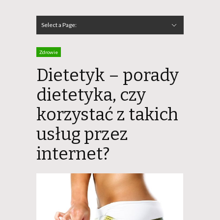
Select a Page:
Hide Navigation
Szkolenia
Budownictwo
Dom
Ogród
Reklama
Zdrowie
Noclegi
Prawo
Katalog
Zdrowie
Dietetyk – porady
dietetyka, czy
korzystać z takich
usług przez
internet?